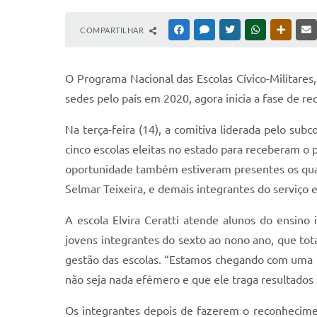
COMPARTILHAR
FACEBOOK
MESSENGER
TWITTER
WHATSAPP
OUTRAS
O Programa Nacional das Escolas Cívico-Militares,
sedes pelo país em 2020, agora inicia a fase de r
Na terça-feira (14), a comitiva liderada pelo s
cinco escolas eleitas no estado para receberam o
oportunidade também estiveram presentes os quat
Selmar Teixeira, e demais integrantes do serviço 
A escola Elvira Ceratti atende alunos do ensino
jovens integrantes do sexto ao nono ano, que tot
gestão das escolas. “Estamos chegando com uma fi
não seja nada efêmero e que ele traga resultados
Os integrantes depois de fazerem o reconhecimen