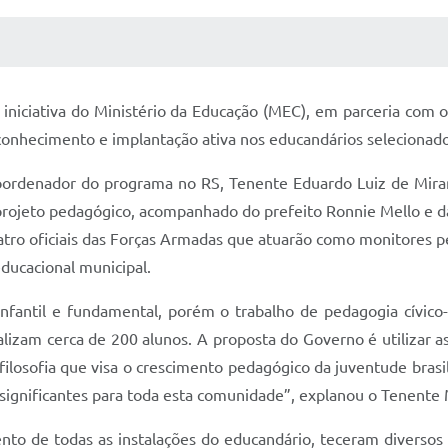
 MÍDIAS
RECEBA NOTÍCIAS
 iniciativa do Ministério da Educação (MEC), em parceria com 
econhecimento e implantação ativa nos educandários selecionado
ubcoordenador do programa no RS, Tenente Eduardo Luiz de Mir
 projeto pedagógico, acompanhado do prefeito Ronnie Mello e da
ro oficiais das Forças Armadas que atuarão como monitores pe
educacional municipal.
 infantil e fundamental, porém o trabalho de pedagogia cívic
alizam cerca de 200 alunos. A proposta do Governo é utilizar 
losofia que visa o crescimento pedagógico da juventude brasi
 significantes para toda esta comunidade”, explanou o Tenente 
to de todas as instalações do educandário, teceram diversos