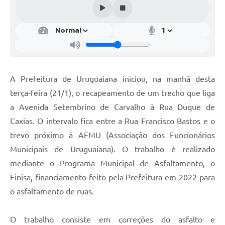
Contratos
Obras
Notícias
Galeria de Vídeos
A Prefeitura de Uruguaiana iniciou, na manhã desta
Contas Públicas
terça-feira (21/1), o recapeamento de um trecho que liga
Links
a Avenida Setembrino de Carvalho à Rua Duque de
Caxias. O intervalo fica entre a Rua Francisco Bastos e o
Telefones Úteis
trevo próximo à AFMU (Associação dos Funcionários
Termos de Uso & Política de Privacidade
Municipais de Uruguaiana). O trabalho é realizado
mediante o Programa Municipal de Asfaltamento, o
Finisa, financiamento feito pela Prefeitura em 2022 para
o asfaltamento de ruas.
O trabalho consiste em correções do asfalto e