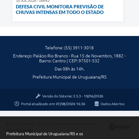
10 JUL 2026 - 16h42
DEFESA CIVIL MONITORA PREVISÃO DE
CHUVAS INTENSAS EM TODO O ESTADO
Telefone: (55) 3911-3018
Endereço: Palácio Rio Branco - Rua 15 de Novembro, 1882 -
Bairro: Centro | CEP: 97501-532
Das 08h às 14h.
Prefeitura Municipal de Uruguaiana/RS
Versão do Sistema:
3.5.3 - 19/06/2026
Portal atualizado em:
07/08/2026 16:36
Dados Abertos
Copyright Instar - 2006-2026. Todos os direitos reservados -
Instar Tecnologia
Prefeitura Municipal de Uruguaiana/RS e os