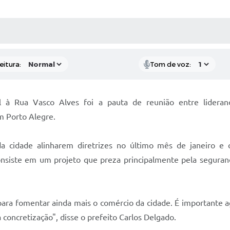
 MÍDIAS
RECEBA NOTÍCIAS
eitura:
Tom de voz:
l à Rua Vasco Alves foi a pauta de reunião entre lideranç
m Porto Alegre.
a cidade alinharem diretrizes no último mês de janeiro e 
consiste em um projeto que preza principalmente pela seguran
ra fomentar ainda mais o comércio da cidade. É importante a
concretização", disse o prefeito Carlos Delgado.