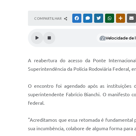
COMPARTILHAR
FACEBOOK
MESSENGER
TWITTER
WHATSAPP
OUTRAS
Velocidade de l
A reabertura do acesso da Ponte Internaciona
Superintendência da Polícia Rodoviária Federal, e
O encontro foi agendado após as instituições d
superintendente Fabrício Bianchi. O manifesto 
federal.
"Acreditamos que essa retomada é fundamental pa
sua incumbência, colabore de alguma forma para a 