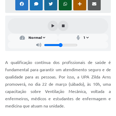
Solicitação Obras
Cidadão Online: IPTU - alvará
Nota Fiscal Eletrônica
ITBI Online
Tramitação de Processos
Colégio Agrícola Municipal
A qualificação contínua dos profissionais de saúde é
SIM - Serviço de Inspeção Municipal
fundamental para garantir um atendimento seguro e de
qualidade para as pessoas. Por isso, a UPA Zilda Arns
Vigilância Sanitária
promoverá, no dia 22 de março (sábado), às 10h, uma
Vigilância Ambiental em Saúde
capacitação sobre Ventilação Mecânica, voltada a
enfermeiros, médicos e estudantes de enfermagem e
COPIR - Coordenadoria de Promoção de Igualdade Racial
medicina que atuam na unidade.
Galeria de Fotos