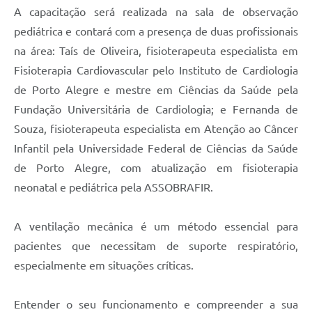
Contratos
A capacitação será realizada na sala de observação
pediátrica e contará com a presença de duas profissionais
Obras
na área: Taís de Oliveira, fisioterapeuta especialista em
Notícias
Fisioterapia Cardiovascular pelo Instituto de Cardiologia
de Porto Alegre e mestre em Ciências da Saúde pela
Galeria de Vídeos
Fundação Universitária de Cardiologia; e Fernanda de
Contas Públicas
Souza, fisioterapeuta especialista em Atenção ao Câncer
Links
Infantil pela Universidade Federal de Ciências da Saúde
de Porto Alegre, com atualização em fisioterapia
Telefones Úteis
neonatal e pediátrica pela ASSOBRAFIR.
Termos de Uso & Política de Privacidade
A ventilação mecânica é um método essencial para
pacientes que necessitam de suporte respiratório,
especialmente em situações críticas.
Entender o seu funcionamento e compreender a sua