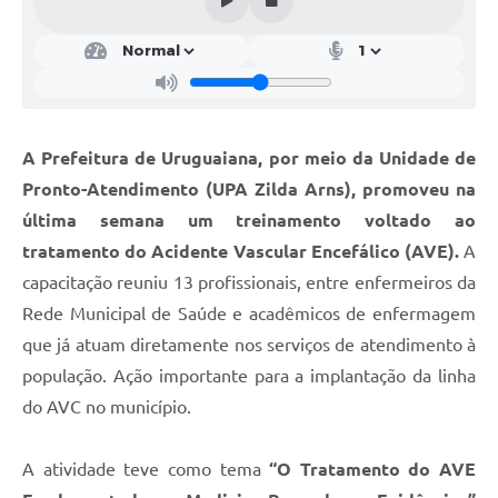
Contratos
Obras
Notícias
Galeria de Vídeos
A Prefeitura de Uruguaiana, por meio da Unidade de
Pronto-Atendimento (UPA Zilda Arns), promoveu na
Contas Públicas
última semana um treinamento voltado ao
Links
tratamento do Acidente Vascular Encefálico (AVE).
A
Telefones Úteis
capacitação reuniu 13 profissionais, entre enfermeiros da
Rede Municipal de Saúde e acadêmicos de enfermagem
Termos de Uso & Política de Privacidade
que já atuam diretamente nos serviços de atendimento à
população. Ação importante para a implantação da linha
do AVC no município.
A atividade teve como tema
“O Tratamento do AVE