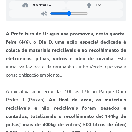
Contratos
Obras
Notícias
A Prefeitura de Uruguaiana promoveu, nesta quarta-
Galeria de Vídeos
feira (4/6), o Dia D, uma ação especial dedicada à
coleta de materiais recicláveis e ao recolhimento de
Contas Públicas
eletrônicos, pilhas, vidros e óleo de cozinha
. Esta
Links
iniciativa faz parte da campanha Junho Verde, que visa a
Telefones Úteis
conscientização ambiental.
Termos de Uso & Política de Privacidade
A iniciativa aconteceu das 10h às 17h no Parque Dom
Pedro II (Parcão).
Ao final da ação, os materiais
recicláveis e não recicláveis foram pesados e
contados, totalizando o recolhimento de: 144kg de
pilhas; mais de 400kg de vidros; 500 litros de óleo;