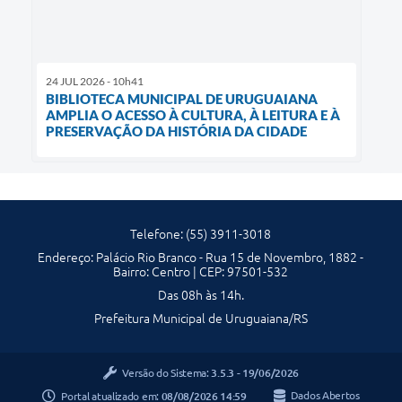
24 JUL 2026 - 10h41
BIBLIOTECA MUNICIPAL DE URUGUAIANA
AMPLIA O ACESSO À CULTURA, À LEITURA E À
PRESERVAÇÃO DA HISTÓRIA DA CIDADE
Telefone: (55) 3911-3018
Endereço: Palácio Rio Branco - Rua 15 de Novembro, 1882 -
Bairro: Centro | CEP: 97501-532
Das 08h às 14h.
Prefeitura Municipal de Uruguaiana/RS
Versão do Sistema:
3.5.3 - 19/06/2026
Portal atualizado em:
08/08/2026 14:59
Dados Abertos