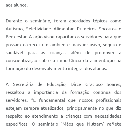
Contratos
aos alunos.
Obras
Durante o seminário, foram abordados tópicos como
Notícias
Autismo, Seletividade Alimentar, Primeiros Socorros e
Bem-estar. A ação visou capacitar os servidores para que
Galeria de Vídeos
possam oferecer um ambiente mais inclusivo, seguro e
Contas Públicas
saudável para as crianças, além de promover a
Links
conscientização sobre a importância da alimentação na
formação do desenvolvimento integral dos alunos.
Telefones Úteis
Termos de Uso & Política de Privacidade
A Secretária de Educação, Dirce Gracioso Soares,
ressaltou a importância da formação contínua dos
servidores. “É fundamental que nossos profissionais
estejam sempre atualizados, principalmente no que diz
respeito ao atendimento a crianças com necessidades
específicas. O seminário 'Mãos que Nutrem' reflete