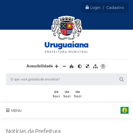
Login / Cadastro
Acessibilidade
F
MENU
o
t
Sobre Uruguaiana
o
:
Notícias da Prefeitura