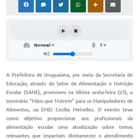
Solicitação Obras
Cidadão Online: IPTU - alvará
Nota Fiscal Eletrônica
ITBI Online
Tramitação de Processos
Colégio Agrícola Municipal
A Prefeitura de Uruguaiana, por meio da Secretaria de
SIM - Serviço de Inspeção Municipal
Educação, através do Setor de Alimentação e Nutrição
Escolar (SANE), promoveu na última sexta-feira (25), o
Vigilância Sanitária
seminário “Mãos que Nutrem” para os Manipuladores de
Vigilância Ambiental em Saúde
Alimentos, na EMEI Cecília Meirelles. O evento teve
como objetivo proporcionar aos profissionais da
COPIR - Coordenadoria de Promoção de Igualdade Racial
alimentação escolar uma atualização sobre temas
Galeria de Fotos
relevantes que impactam diretamente o atendimento