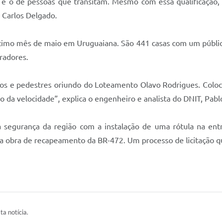
 é o de pessoas que transitam. Mesmo com essa qualificaçã
o Carlos Delgado.
timo mês de maio em Uruguaiana. São 441 casas com um público
radores.
culos e pedestres oriundo do Loteamento Olavo Rodrigues. Colo
o da velocidade”, explica o engenheiro e analista do DNIT, Pab
 segurança da região com a instalação de uma rótula na en
 da obra de recapeamento da BR-472. Um processo de licitação
ta notícia.