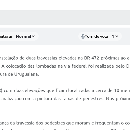
 MÍDIAS
RECEBA NOTÍCIAS
eitura:
Tom de voz:
 instalação de duas travessias elevadas na BR-472 próximas ao 
. A colocação das lombadas na via federal foi realizada pelo 
tura de Uruguaiana.
4/8) com duas elevações que ficam localizadas a cerca de 10 me
sinalização com a pintura das faixas de pedestres. Nos próxi
urança da travessia dos pedestres que moram e frequentam o c