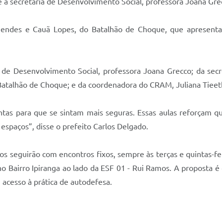
a secretária de Desenvolvimento Social, professora Joana Gre
imendes e Cauã Lopes, do Batalhão de Choque, que apresent
 de Desenvolvimento Social, professora Joana Grecco; da sec
Batalhão de Choque; e da coordenadora do CRAM, Juliana Tieet
as para que se sintam mais seguras. Essas aulas reforçam qu
espaços”, disse o prefeito Carlos Delgado.
tos seguirão com encontros fixos, sempre às terças e quintas-f
 Bairro Ipiranga ao lado da ESF 01 - Rui Ramos. A proposta é 
 acesso à prática de autodefesa.