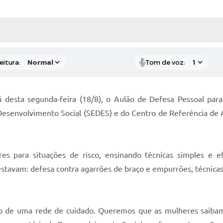
 MÍDIAS
RECEBA NOTÍCIAS
eitura:
Tom de voz:
desta segunda-feira (18/8), o Aulão de Defesa Pessoal para
de Desenvolvimento Social (SEDES) e do Centro de Referência 
res para situações de risco, ensinando técnicas simples e 
tavam: defesa contra agarrões de braço e empurrões, técnica
ão de uma rede de cuidado. Queremos que as mulheres saiba