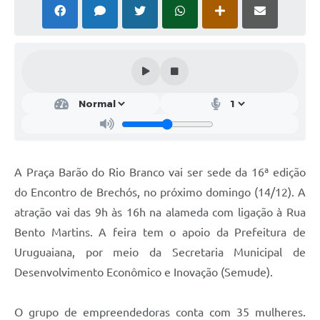
Solicitação Obras
Cidadão Online: IPTU - alvará
Nota Fiscal Eletrônica
ITBI Online
Tramitação de Processos
Colégio Agrícola Municipal
A Praça Barão do Rio Branco vai ser sede da 16ª edição
SIM - Serviço de Inspeção Municipal
do Encontro de Brechós, no próximo domingo (14/12). A
atração vai das 9h às 16h na alameda com ligação à Rua
Vigilância Sanitária
Bento Martins. A feira tem o apoio da Prefeitura de
Vigilância Ambiental em Saúde
Uruguaiana, por meio da Secretaria Municipal de
Desenvolvimento Econômico e Inovação (Semude).
COPIR - Coordenadoria de Promoção de Igualdade Racial
Galeria de Fotos
O grupo de empreendedoras conta com 35 mulheres.