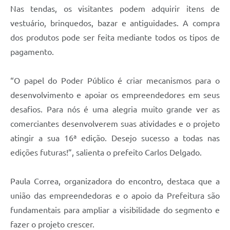
Contratos
Nas tendas, os visitantes podem adquirir itens de
vestuário, brinquedos, bazar e antiguidades. A compra
Obras
dos produtos pode ser feita mediante todos os tipos de
Notícias
pagamento.
Galeria de Vídeos
“O papel do Poder Público é criar mecanismos para o
Contas Públicas
desenvolvimento e apoiar os empreendedores em seus
Links
desafios. Para nós é uma alegria muito grande ver as
comerciantes desenvolverem suas atividades e o projeto
Telefones Úteis
atingir a sua 16ª edição. Desejo sucesso a todas nas
Termos de Uso & Política de Privacidade
edições futuras!”, salienta o prefeito Carlos Delgado.
Paula Correa, organizadora do encontro, destaca que a
união das empreendedoras e o apoio da Prefeitura são
fundamentais para ampliar a visibilidade do segmento e
fazer o projeto crescer.