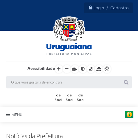
Login / Cadastro
Acessibilidade
F
MENU
o
t
Sobre Uruguaiana
o
:
Notícias da Prefeitura