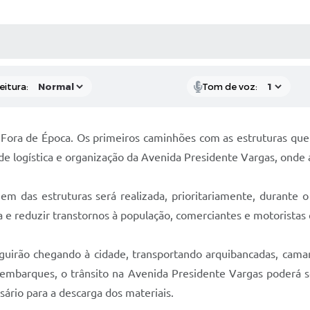
 MÍDIAS
RECEBA NOTÍCIAS
eitura:
Tom de voz:
al Fora de Época. Os primeiros caminhões com as estruturas q
 de logística e organização da Avenida Presidente Vargas, onde 
m das estruturas será realizada, prioritariamente, durante o
 e reduzir transtornos à população, comerciantes e motoristas 
guirão chegando à cidade, transportando arquibancadas, camar
embarques, o trânsito na Avenida Presidente Vargas poderá so
ário para a descarga dos materiais.