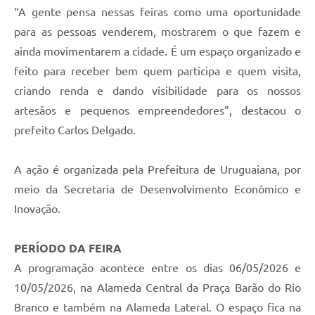
Contratos
“A gente pensa nessas feiras como uma oportunidade
para as pessoas venderem, mostrarem o que fazem e
Obras
ainda movimentarem a cidade. É um espaço organizado e
Notícias
feito para receber bem quem participa e quem visita,
criando renda e dando visibilidade para os nossos
Galeria de Vídeos
artesãos e pequenos empreendedores”, destacou o
Contas Públicas
prefeito Carlos Delgado.
Links
A ação é organizada pela Prefeitura de Uruguaiana, por
Telefones Úteis
meio da Secretaria de Desenvolvimento Econômico e
Termos de Uso & Política de Privacidade
Inovação.
PERÍODO DA FEIRA
A programação acontece entre os dias 06/05/2026 e
10/05/2026, na Alameda Central da Praça Barão do Rio
Branco e também na Alameda Lateral. O espaço fica na