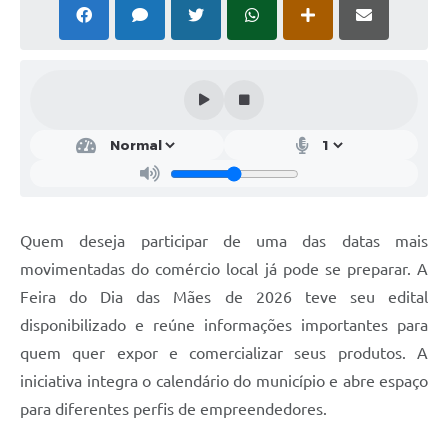
Solicitação Obras
Cidadão Online: IPTU - alvará
Nota Fiscal Eletrônica
ITBI Online
Tramitação de Processos
Colégio Agrícola Municipal
Quem deseja participar de uma das datas mais
SIM - Serviço de Inspeção Municipal
movimentadas do comércio local já pode se preparar. A
Feira do Dia das Mães de 2026 teve seu edital
Vigilância Sanitária
disponibilizado e reúne informações importantes para
Vigilância Ambiental em Saúde
quem quer expor e comercializar seus produtos. A
iniciativa integra o calendário do município e abre espaço
COPIR - Coordenadoria de Promoção de Igualdade Racial
para diferentes perfis de empreendedores.
Galeria de Fotos