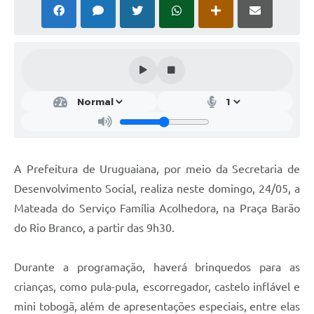
Solicitação Obras
Cidadão Online: IPTU - alvará
Nota Fiscal Eletrônica
ITBI Online
Tramitação de Processos
Colégio Agrícola Municipal
A Prefeitura de Uruguaiana, por meio da Secretaria de
SIM - Serviço de Inspeção Municipal
Desenvolvimento Social, realiza neste domingo, 24/05, a
Mateada do Serviço Família Acolhedora, na Praça Barão
Vigilância Sanitária
do Rio Branco, a partir das 9h30.
Vigilância Ambiental em Saúde
Durante a programação, haverá brinquedos para as
COPIR - Coordenadoria de Promoção de Igualdade Racial
crianças, como pula-pula, escorregador, castelo inflável e
Galeria de Fotos
mini tobogã, além de apresentações especiais, entre elas