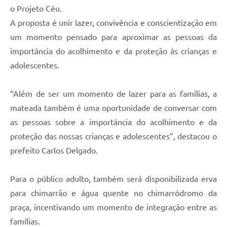
Contratos
o Projeto Céu.
A proposta é unir lazer, convivência e conscientização em
Obras
um momento pensado para aproximar as pessoas da
Notícias
importância do acolhimento e da proteção às crianças e
adolescentes.
Galeria de Vídeos
Contas Públicas
“Além de ser um momento de lazer para as famílias, a
Links
mateada também é uma oportunidade de conversar com
as pessoas sobre a importância do acolhimento e da
Telefones Úteis
proteção das nossas crianças e adolescentes”, destacou o
Termos de Uso & Política de Privacidade
prefeito Carlos Delgado.
Para o público adulto, também será disponibilizada erva
para chimarrão e água quente no chimarródromo da
praça, incentivando um momento de integração entre as
famílias.