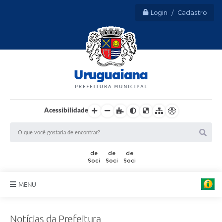
Login / Cadastro
Acessibilidade
F
MENU
o
t
Sobre Uruguaiana
o
:
Notícias da Prefeitura