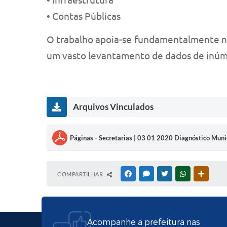
• Infraestrutura
• Contas Públicas
O trabalho apoia-se fundamentalmente no
um vasto levantamento de dados de inúme
Arquivos Vinculados
Páginas - Secretarias | 03 01 2020 Diagnóstico Muni
COMPARTILHAR
FACEBOOK
MESSENGER
TWITTER
WHATSAPP
OUTRAS
Acompanhe a prefeitura nas