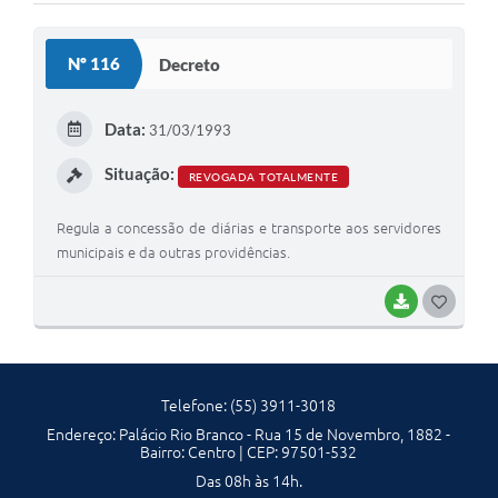
Solicitação Obras
Nº 116
Decreto
Cidadão Online: IPTU - alvará
Nota Fiscal Eletrônica
Data:
31/03/1993
ITBI Online
Situação:
REVOGADA TOTALMENTE
Tramitação de Processos
Regula a concessão de diárias e transporte aos servidores
Colégio Agrícola Municipal
municipais e da outras providências.
SIM - Serviço de Inspeção Municipal
BAIXAR
G
O
Vigilância Sanitária
S
Vigilância Ambiental em Saúde
Telefone: (55) 3911-3018
T
COPIR - Coordenadoria de Promoção de Igualdade Racial
Endereço: Palácio Rio Branco - Rua 15 de Novembro, 1882 -
E
Bairro: Centro | CEP: 97501-532
Galeria de Fotos
I
Das 08h às 14h.