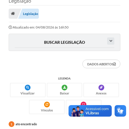
Legislação
Saneamento
Ouvidorias
Legislação
Carta de Serviços
Atualizado em: 04/08/2026 às 16h50
Secretarias/Centrais
BUSCAR LEGISLAÇÃO
Transparência
COVID-19
DADOS ABERTOS
Prefeito Municipal
LEGENDA:
Vice-Prefeito Municipal
Requerimento geral
Visualizar
Baixar
Anexos
Sala do Empreendedor
Vínculos
Gostei
Conselhos Municipais
ato encontrado
1
Arquivo Histórico