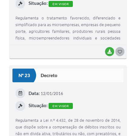
Situação:
EM VIGOR
Regulamenta o tratamento favorecido, diferenciado e
simplificado para as microempresas, empresas de pequeno
porte, agricultores familiares, produtores rurais pessoa
física, microempreendedores individuais e sociedades
cooperativas de consumo nas contratações públicas de
bens, serviços e obras no âmbito da administração pública
BAIXAR
G
municipal.
O
S
Nº 23
Decreto
T
E
Data:
12/01/2016
I
Situação:
EM VIGOR
Regulamenta a Lei n.º 4.432, de 28 de novembro de 2014,
que dispõe sobre a compensação de débitos inscritos ou
não em dívida ativa, tributários ou não, com precatórios, e