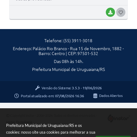
BAIXAR
G
O
S
Telefone: (55) 3911-3018
T
Endereço: Palácio Rio Branco - Rua 15 de Novembro, 1882 -
E
Bairro: Centro | CEP: 97501-532
I
Das 08h às 14h.
Prefeitura Municipal de Uruguaiana/RS
Versão do Sistema:
3.5.3 - 19/06/2026
Portal atualizado em:
07/08/2026 16:36
Dados Abertos
Copyright Instar - 2006-2026. Todos os direitos reservados -
Instar Tecnologia
Prefeitura Municipal de Uruguaiana/RS e os
cookies: nosso site usa cookies para melhorar a sua