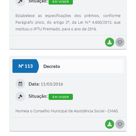
Situação:
EM VIGOR
Estabelece as especificações dos prêmios, conforme
Parágrafo único, do artigo 2º, da Lei N.º 4.600/2015, que
instituiu o IPTU Premiado, para o ano de 2016.
BAIXAR
G
O
S
Nº 113
Decreto
T
E
Data:
11/03/2016
I
Situação:
EM VIGOR
Nomeia o Conselho Municipal de Assistência Social - CMAS.
BAIXAR
G
O