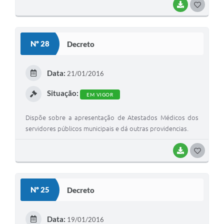
BAIXAR
G
O
S
Nº 28
Decreto
T
E
Data:
21/01/2016
I
Situação:
EM VIGOR
Dispõe sobre a apresentação de Atestados Médicos dos
servidores públicos municipais e dá outras providencias.
BAIXAR
G
O
S
Nº 25
Decreto
T
E
Data:
19/01/2016