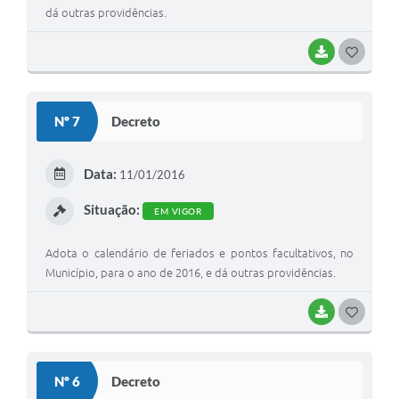
dá outras providências.
BAIXAR
G
O
S
Nº 7
Decreto
T
E
Data:
11/01/2016
I
Situação:
EM VIGOR
Adota o calendário de feriados e pontos facultativos, no
Município, para o ano de 2016, e dá outras providências.
BAIXAR
G
O
S
Nº 6
Decreto
T