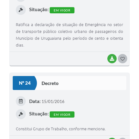
I
Situação:
EM VIGOR
Ratifica a declaração de situação de Emergência no setor
de transporte público coletivo urbano de passageiros do
Município de Uruguaiana pelo período de cento e oitenta
dias.
BAIXAR
G
O
S
Nº 24
Decreto
T
E
Data:
15/01/2016
I
Situação:
EM VIGOR
Constitui Grupo de Trabalho, conforme menciona.