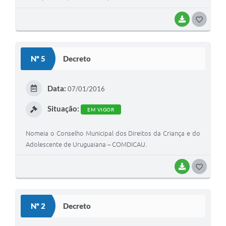
BAIXAR
G
O
S
Nº 5
Decreto
T
E
Data:
07/01/2016
I
Situação:
EM VIGOR
Nomeia o Conselho Municipal dos Direitos da Criança e do
Adolescente de Uruguaiana – COMDICAU.
BAIXAR
G
O
S
Nº 2
Decreto
T