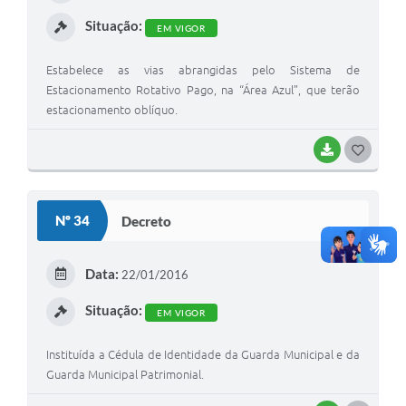
I
Situação:
EM VIGOR
Estabelece as vias abrangidas pelo Sistema de
Estacionamento Rotativo Pago, na “Área Azul”, que terão
estacionamento oblíquo.
BAIXAR
G
O
S
Nº 34
Decreto
T
E
Data:
22/01/2016
I
Situação:
EM VIGOR
Instituída a Cédula de Identidade da Guarda Municipal e da
Guarda Municipal Patrimonial.