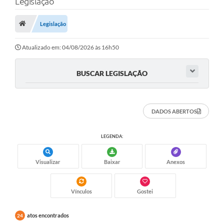
Legislação
Saneamento
Ouvidorias
Legislação
Carta de Serviços
Atualizado em: 04/08/2026 às 16h50
Secretarias/Centrais
BUSCAR LEGISLAÇÃO
Transparência
COVID-19
DADOS ABERTOS
Prefeito Municipal
LEGENDA:
Vice-Prefeito Municipal
Requerimento geral
Visualizar
Baixar
Anexos
Sala do Empreendedor
Vínculos
Gostei
Conselhos Municipais
atos encontrados
24
Arquivo Histórico