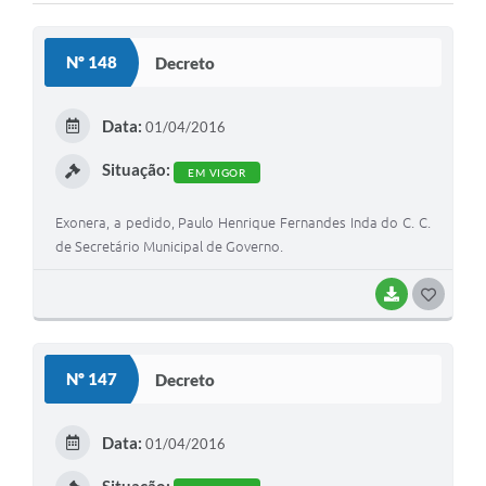
Solicitação Obras
Nº 148
Decreto
Cidadão Online: IPTU - alvará
Nota Fiscal Eletrônica
Data:
01/04/2016
ITBI Online
Situação:
EM VIGOR
Tramitação de Processos
Exonera, a pedido, Paulo Henrique Fernandes Inda do C. C.
Colégio Agrícola Municipal
de Secretário Municipal de Governo.
SIM - Serviço de Inspeção Municipal
BAIXAR
G
O
Vigilância Sanitária
S
Vigilância Ambiental em Saúde
Nº 147
Decreto
T
COPIR - Coordenadoria de Promoção de Igualdade Racial
E
Data:
01/04/2016
Galeria de Fotos
I