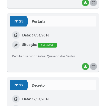
BAIXAR
G
O
S
Nº 23
Portaria
T
E
Data:
14/01/2016
I
Situação:
EM VIGOR
Demite o servidor Rafael Quevedo dos Santos.
BAIXAR
G
O
S
Nº 22
Decreto
T
E
Data:
12/01/2016
I