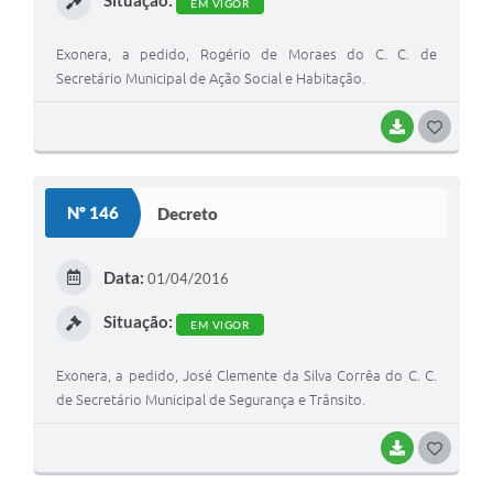
Situação:
EM VIGOR
Contratos
Exonera, a pedido, Rogério de Moraes do C. C. de
Obras
Secretário Municipal de Ação Social e Habitação.
Notícias
BAIXAR
G
Galeria de Vídeos
O
Contas Públicas
S
Nº 146
Decreto
Links
T
E
Telefones Úteis
Data:
01/04/2016
I
Termos de Uso & Política de Privacidade
Situação:
EM VIGOR
Exonera, a pedido, José Clemente da Silva Corrêa do C. C.
de Secretário Municipal de Segurança e Trânsito.
BAIXAR
G
O