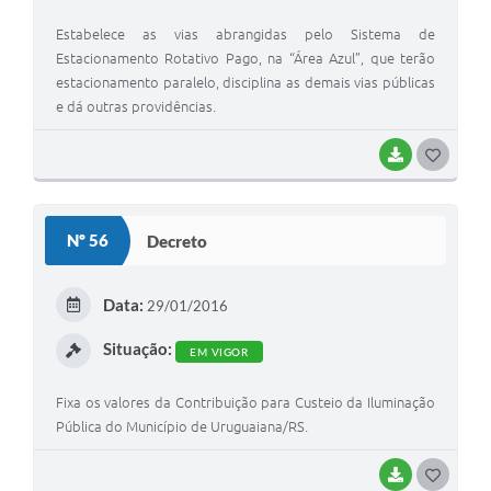
Estabelece as vias abrangidas pelo Sistema de
Estacionamento Rotativo Pago, na “Área Azul”, que terão
estacionamento paralelo, disciplina as demais vias públicas
e dá outras providências.
BAIXAR
G
O
S
Nº 56
Decreto
T
E
Data:
29/01/2016
I
Situação:
EM VIGOR
Fixa os valores da Contribuição para Custeio da Iluminação
Pública do Município de Uruguaiana/RS.
BAIXAR
G