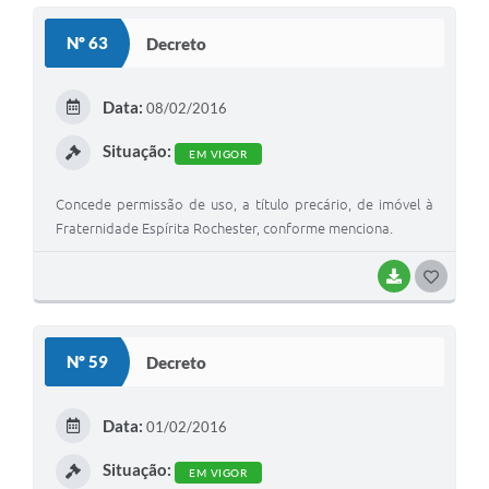
S
Nº 63
Decreto
T
E
Data:
08/02/2016
I
Situação:
EM VIGOR
Concede permissão de uso, a título precário, de imóvel à
Fraternidade Espírita Rochester, conforme menciona.
BAIXAR
G
O
S
Nº 59
Decreto
T
E
Data:
01/02/2016
I
Situação:
EM VIGOR