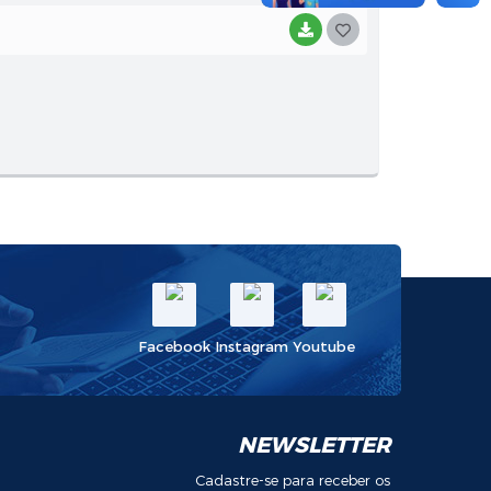
BAIXAR
G
O
S
T
E
I
Facebook
Instagram
Youtube
NEWSLETTER
Cadastre-se para receber os