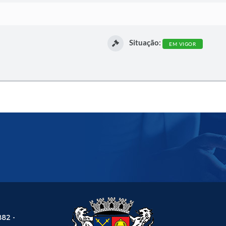
Situação:
EM VIGOR
882 -