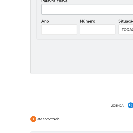
Palavra-chave
Ano
Número
Situaçã
LEGENDA:
ato encontrado
1