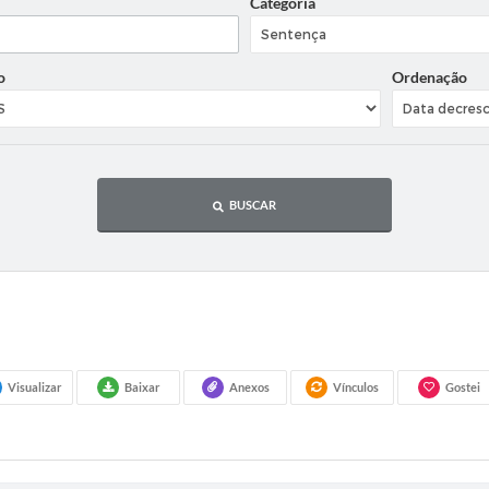
Categoria
o
Ordenação
BUSCAR
Visualizar
Baixar
Anexos
Vínculos
Gostei