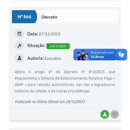
Solicitação Obras
Nº 866
Decreto
Cidadão Online: IPTU - alvará
Nota Fiscal Eletrônica
Data:
27/12/2023
ITBI Online
Situação:
EM VIGOR
Tramitação de Processos
Autoria:
Executivo
Colégio Agrícola Municipal
Altera o artigo 6º do Decreto nº 813/2023, que
SIM - Serviço de Inspeção Municipal
Regulamenta o Sistema de Estacionamento Rotativo Pago –
SERP – para veículos automotores, nas vias e logradouros
Vigilância Sanitária
públicos da cidade, e dá outras providências.
Vigilância Ambiental em Saúde
Publicado no Diário Oficial em 29/12/2023
COPIR - Coordenadoria de Promoção de Igualdade Racial
BAIXAR
G
Galeria de Fotos
O