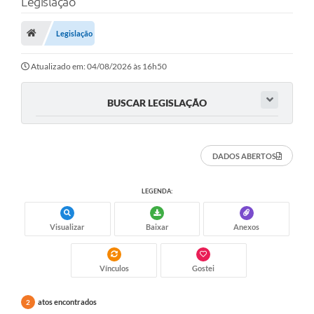
Legislação
Saneamento
Ouvidorias
Legislação
Carta de Serviços
Atualizado em: 04/08/2026 às 16h50
Secretarias/Centrais
BUSCAR LEGISLAÇÃO
Transparência
COVID-19
DADOS ABERTOS
Prefeito Municipal
LEGENDA:
Vice-Prefeito Municipal
Requerimento geral
Visualizar
Baixar
Anexos
Sala do Empreendedor
Vínculos
Gostei
Conselhos Municipais
atos encontrados
2
Arquivo Histórico