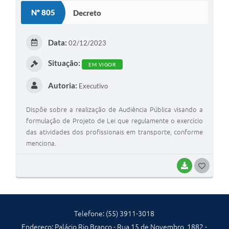
S
Contratos
Nº 805
Decreto
T
Obras
E
Data:
02/12/2023
Notícias
I
Situação:
EM VIGOR
Galeria de Vídeos
Autoria:
Executivo
Contas Públicas
Links
Dispõe sobre a realização de Audiência Pública visando a
formulação de Projeto de Lei que regulamente o exercício
Telefones Úteis
das atividades dos profissionais em transporte, conforme
menciona.
Termos de Uso & Política de Privacidade
BAIXAR
G
O
S
Telefone: (55) 3911-3018
T
Endereço: Palácio Rio Branco - Rua 15 de Novembro, 1882 -