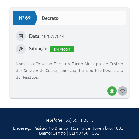
Solicitação Obras
Nº 69
Decreto
Cidadão Online: IPTU - alvará
Nota Fiscal Eletrônica
Data:
18/02/2014
ITBI Online
Situação:
EM VIGOR
Tramitação de Processos
Nomeia o Conselho Fiscal do Fundo Municipal de Custeio
Colégio Agrícola Municipal
dos Serviços de Coleta, Remoção, Transporte e Destinação
de Resíduos.
SIM - Serviço de Inspeção Municipal
BAIXAR
G
Vigilância Sanitária
O
Vigilância Ambiental em Saúde
S
COPIR - Coordenadoria de Promoção de Igualdade Racial
Telefone: (55) 3911-3018
T
Endereço: Palácio Rio Branco - Rua 15 de Novembro, 1882 -
E
Galeria de Fotos
Bairro: Centro | CEP: 97501-532