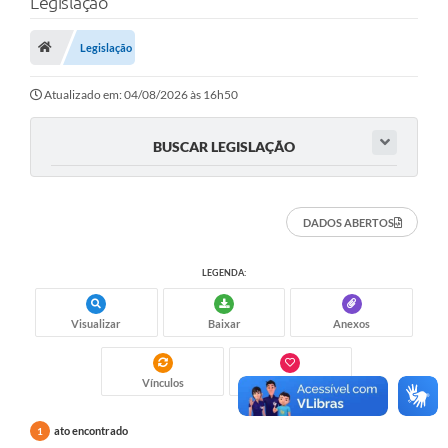
Legislação
Saneamento
Ouvidorias
Legislação
Carta de Serviços
Atualizado em: 04/08/2026 às 16h50
Secretarias/Centrais
BUSCAR LEGISLAÇÃO
Transparência
COVID-19
DADOS ABERTOS
Prefeito Municipal
LEGENDA:
Vice-Prefeito Municipal
Requerimento geral
Visualizar
Baixar
Anexos
Sala do Empreendedor
Vínculos
Gostei
Conselhos Municipais
ato encontrado
1
Arquivo Histórico