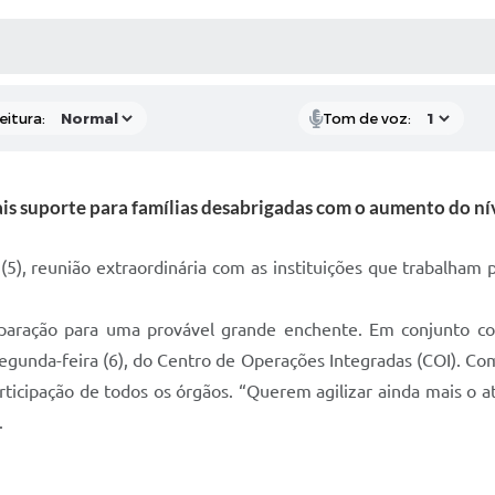
 MÍDIAS
RECEBA NOTÍCIAS
eitura:
Tom de voz:
is suporte para famílias desabrigadas com o aumento do ní
5), reunião extraordinária com as instituições que trabalham
eparação para uma provável grande enchente. Em conjunto co
 segunda-feira (6), do Centro de Operações Integradas (COI). Com
rticipação de todos os órgãos. “Querem agilizar ainda mais o 
.