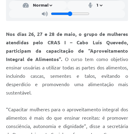
Contratos
Obras
Notícias
Nos dias 26, 27 e 28 de maio, o grupo de mulheres
Galeria de Vídeos
atendidas pelo CRAS I – Cabo Luís Quevedo,
participam da capacitação de “Aproveitamento
Contas Públicas
Integral de Alimentos”.
O curso tem como objetivo
Links
ensinar usuárias a utilizar todas as partes dos alimentos,
Telefones Úteis
incluindo cascas, sementes e talos, evitando o
desperdício e promovendo uma alimentação mais
Termos de Uso & Política de Privacidade
sustentável.
“Capacitar mulheres para o aproveitamento integral dos
alimentos é mais do que ensinar receitas: é promover
consciência, autonomia e dignidade”, disse a secretária