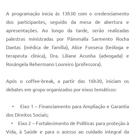
Contratos
A programação inicia às 13h30 com o credenciamento
Obras
dos participantes, seguido da mesa de abertura e
Notícias
apresentações. Ao longo da tarde, serão realizadas
palestras ministradas por Pämmalla Sarmento Rocha
Galeria de Vídeos
Dantas (médica de família), Alice Fonseca (teóloga e
Contas Públicas
terapeuta clínica), Dra. Liliane Acunha (advogada) e
Links
Rosângela Rehermann Loureiro (professora).
Telefones Úteis
Após o coffee-break, a partir das 16h30, iniciam os
Termos de Uso & Política de Privacidade
debates em grupo organizados por eixos temáticos:
• Eixo 1 – Financiamento para Ampliação e Garantia
dos Direitos Sociais;
• Eixo 2 – Fortalecimento de Políticas para proteção à
Vida, à Saúde e para o acesso ao cuidado integral da