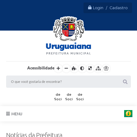
Login / Cadastro
Acessibilidade
A
r
t
MENU
e
:
Sobre Uruguaiana
M
a
Notícias da Prefeitura