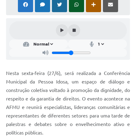
Solicitação Obras
Cidadão Online: IPTU - alvará
Nota Fiscal Eletrônica
ITBI Online
Tramitação de Processos
Colégio Agrícola Municipal
Nesta sexta-feira (27/6), será realizada a Conferência
SIM - Serviço de Inspeção Municipal
Municipal da Pessoa Idosa, um espaço de diálogo e
construção coletiva voltado à promoção da dignidade, do
Vigilância Sanitária
respeito e da garantia de direitos. O evento acontece na
Vigilância Ambiental em Saúde
AFMU e reunirá especialistas, lideranças comunitárias e
representantes de diferentes setores para uma tarde de
COPIR - Coordenadoria de Promoção de Igualdade Racial
palestras e debates sobre o envelhecimento ativo e
Galeria de Fotos
políticas públicas.