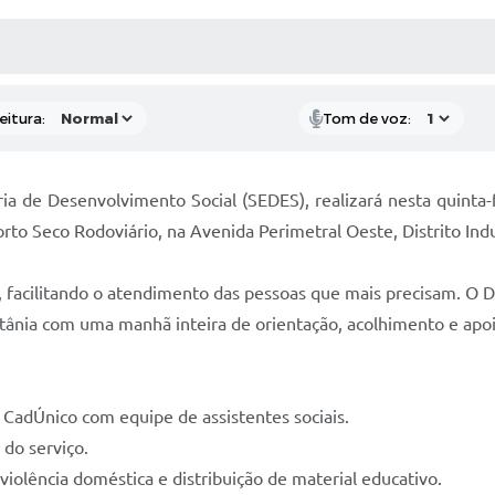
 MÍDIAS
RECEBA NOTÍCIAS
eitura:
Tom de voz:
ia de Desenvolvimento Social (SEDES), realizará nesta quinta-
orto Seco Rodoviário, na Avenida Perimetral Oeste, Distrito Indu
ais, facilitando o atendimento das pessoas que mais precisam. O
tânia com uma manhã inteira de orientação, acolhimento e apoi
adÚnico com equipe de assistentes sociais.
do serviço.
ência doméstica e distribuição de material educativo.