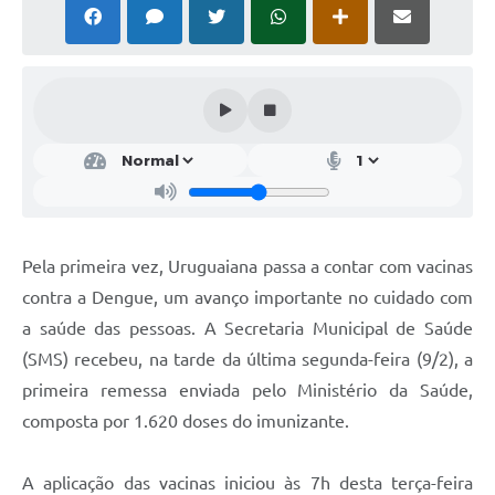
Solicitação Obras
Cidadão Online: IPTU - alvará
Nota Fiscal Eletrônica
ITBI Online
Tramitação de Processos
Colégio Agrícola Municipal
Pela primeira vez, Uruguaiana passa a contar com vacinas
SIM - Serviço de Inspeção Municipal
contra a Dengue, um avanço importante no cuidado com
a saúde das pessoas. A Secretaria Municipal de Saúde
Vigilância Sanitária
(SMS) recebeu, na tarde da última segunda-feira (9/2), a
Vigilância Ambiental em Saúde
primeira remessa enviada pelo Ministério da Saúde,
composta por 1.620 doses do imunizante.
COPIR - Coordenadoria de Promoção de Igualdade Racial
Galeria de Fotos
A aplicação das vacinas iniciou às 7h desta terça-feira