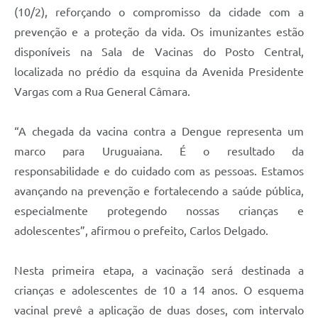
Contratos
(10/2), reforçando o compromisso da cidade com a
prevenção e a proteção da vida. Os imunizantes estão
Obras
disponíveis na Sala de Vacinas do Posto Central,
Notícias
localizada no prédio da esquina da Avenida Presidente
Vargas com a Rua General Câmara.
Galeria de Vídeos
Contas Públicas
“A chegada da vacina contra a Dengue representa um
Links
marco para Uruguaiana. É o resultado da
responsabilidade e do cuidado com as pessoas. Estamos
Telefones Úteis
avançando na prevenção e fortalecendo a saúde pública,
Termos de Uso & Política de Privacidade
especialmente protegendo nossas crianças e
adolescentes”, afirmou o prefeito, Carlos Delgado.
Nesta primeira etapa, a vacinação será destinada a
crianças e adolescentes de 10 a 14 anos. O esquema
vacinal prevê a aplicação de duas doses, com intervalo