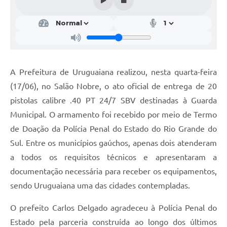
Contratos
Obras
Notícias
Galeria de Vídeos
A Prefeitura de Uruguaiana realizou, nesta quarta-feira
(17/06), no Salão Nobre, o ato oficial de entrega de 20
Contas Públicas
pistolas calibre .40 PT 24/7 SBV destinadas à Guarda
Links
Municipal. O armamento foi recebido por meio de Termo
Telefones Úteis
de Doação da Polícia Penal do Estado do Rio Grande do
Sul. Entre os municípios gaúchos, apenas dois atenderam
Termos de Uso & Política de Privacidade
a todos os requisitos técnicos e apresentaram a
documentação necessária para receber os equipamentos,
sendo Uruguaiana uma das cidades contempladas.
O prefeito Carlos Delgado agradeceu à Polícia Penal do
Estado pela parceria construída ao longo dos últimos