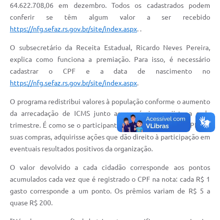
64.622.708,06 em dezembro. Todos os cadastrados podem
Solicitação Obras
conferir se têm algum valor a ser recebido
https://nfg.sefaz.rs.gov.br/site/index.aspx
. .
Cidadão Online: IPTU - alvará
O subsecretário da Receita Estadual, Ricardo Neves Pereira,
Nota Fiscal Eletrônica
explica como funciona a premiação. Para isso, é necessário
cadastrar o CPF e a data de nascimento no
ITBI Online
https://nfg.sefaz.rs.gov.br/site/index.aspx
.
Tramitação de Processos
O programa redistribui valores à população conforme o aumento
Colégio Agrícola Municipal
da arrecadação de ICMS junto ao comércio varejista a cada
trimestre. É como se o participante do NFG, ao incluir o CPF em
SIM - Serviço de Inspeção Municipal
suas compras, adquirisse ações que dão direito à participação em
eventuais resultados positivos da organização.
Vigilância Sanitária
O valor devolvido a cada cidadão corresponde aos pontos
Vigilância Ambiental em Saúde
acumulados cada vez que é registrado o CPF na nota: cada R$ 1
COPIR - Coordenadoria de Promoção de Igualdade Racial
gasto corresponde a um ponto. Os prêmios variam de R$ 5 a
quase R$ 200.
Galeria de Fotos