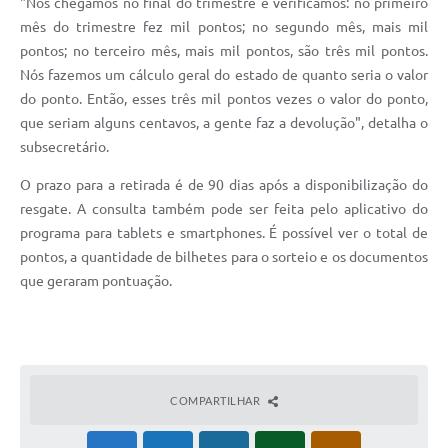
"Nós chegamos no final do trimestre e verificamos: no primeiro
Contratos
mês do trimestre fez mil pontos; no segundo mês, mais mil
pontos; no terceiro mês, mais mil pontos, são três mil pontos.
Obras
Nós fazemos um cálculo geral do estado de quanto seria o valor
Notícias
do ponto. Então, esses três mil pontos vezes o valor do ponto,
que seriam alguns centavos, a gente faz a devolução", detalha o
Galeria de Vídeos
subsecretário.
Contas Públicas
O prazo para a retirada é de 90 dias após a disponibilização do
Links
resgate. A consulta também pode ser feita pelo aplicativo do
programa para tablets e smartphones. É possível ver o total de
Telefones Úteis
pontos, a quantidade de bilhetes para o sorteio e os documentos
que geraram pontuação.
Termos de Uso & Política de Privacidade
COMPARTILHAR