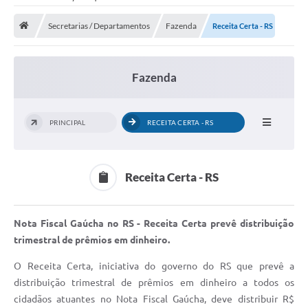
Saneamento
Secretarias / Departamentos
Fazenda
Receita Certa - RS
Ouvidorias
Carta de Serviços
Fazenda
Secretarias/Centrais
Transparência
PRINCIPAL
RECEITA CERTA - RS
COVID-19
Prefeito Municipal
Receita Certa - RS
Vice-Prefeito Municipal
Requerimento geral
Nota Fiscal Gaúcha no RS - Receita Certa prevê distribuição
trimestral de prêmios em dinheiro.
Sala do Empreendedor
O Receita Certa, iniciativa do governo do RS que prevê a
Conselhos Municipais
distribuição trimestral de prêmios em dinheiro a todos os
cidadãos atuantes no Nota Fiscal Gaúcha, deve distribuir R$
Arquivo Histórico