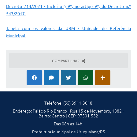
Decreto 714/2021 - Incluí o § 9º, no artigo 9º, do Decreto n.º
Solicitação Obras
543/2017.
Cidadão Online: IPTU - alvará
Tabela com os valores da URM - Unidade de Referência
Nota Fiscal Eletrônica
Municipal.
ITBI Online
Tramitação de Processos
COMPARTILHAR
Colégio Agrícola Municipal
SIM - Serviço de Inspeção Municipal
Vigilância Sanitária
Telefone: (55) 3911-3018
Vigilância Ambiental em Saúde
Endereço: Palácio Rio Branco - Rua 15 de Novembro, 1882 -
Bairro: Centro | CEP: 97501-532
COPIR - Coordenadoria de Promoção de Igualdade Racial
Das 08h às 14h.
Galeria de Fotos
Prefeitura Municipal de Uruguaiana/RS