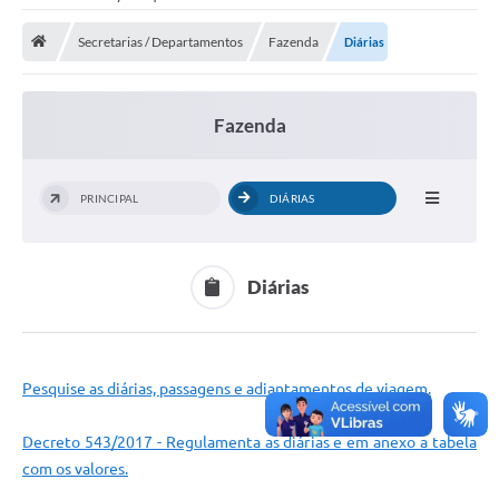
Saneamento
Secretarias / Departamentos
Fazenda
Diárias
Ouvidorias
Carta de Serviços
Fazenda
Secretarias/Centrais
Transparência
PRINCIPAL
DIÁRIAS
COVID-19
Prefeito Municipal
Diárias
Vice-Prefeito Municipal
Requerimento geral
Pesquise as diárias, passagens e adiantamentos de viagem.
Sala do Empreendedor
Decreto 543/2017 - Regulamenta as diárias e em anexo a tabela
Conselhos Municipais
com os valores.
Arquivo Histórico