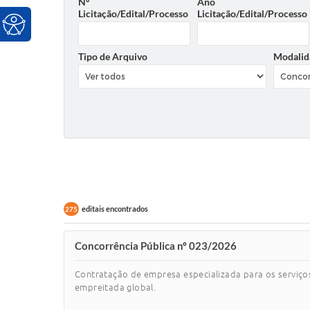
Nº
Ano
Licitação/Edital/Processo
Licitação/Edital/Processo
Tipo de Arquivo
Modalid
editais encontrados
275
Concorrência Pública nº 023/2026
Contratação de empresa especializada para os ser
empreitada global.