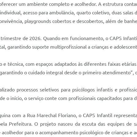
 oferecer um ambiente completo e acolhedor. A estrutura contar
dividual, acesso para ambulância, quarto coletivo, duas salas de
 convivência, playgrounds cobertos e descobertos, além de banhei
o trimestre de 2026. Quando em funcionamento, o CAPS Infanti
l, garantindo suporte multiprofissional a crianças e adolescen
 e técnica, com espaços adaptados às diferentes faixas etária
, garantindo o cuidado integral desde o primeiro atendimento”, 
lizado processos seletivos para psicólogos infantis e profiss
sde o início, o serviço conte com profissionais capacitados par
esquina com a Rua Marechal Floriano, o CAPS Infantil represen
la Prefeitura. O projeto nasceu da escuta das equipes de s
 acolhedor para o acompanhamento psicológico de crianças e a