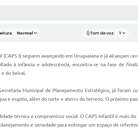
 MÍDIAS
RECEBA NOTÍCIAS
eitura:
Tom de voz:
til (CAPS I) seguem avançando em Uruguaiana e já alcançam ce
do à infância e adolescência, encontra-se na fase de finali
e do beiral.
cretaria Municipal de Planejamento Estratégico, já foram con
 água e esgoto, além do corte e aterro do terreno. O próximo pas
idade técnica e compromisso social. O CAPS Infantil é mais do
planejamento e seriedade para entregar um espaço de referênci