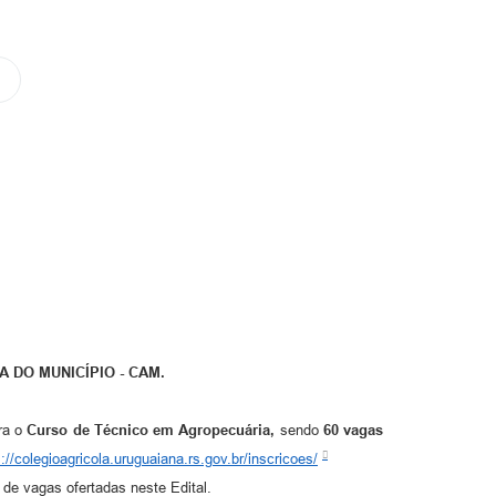
 DO MUNICÍPIO - CAM.
ra o
Curso de Técnico em Agropecuária,
sendo
60 vagas
s://colegioagricola.uruguaiana.rs.gov.br/inscricoes/
 de vagas ofertadas neste Edital.