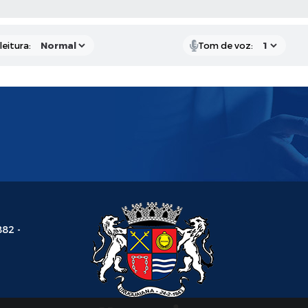
AS MÍDIAS
eitura:
Tom de voz:
882 -