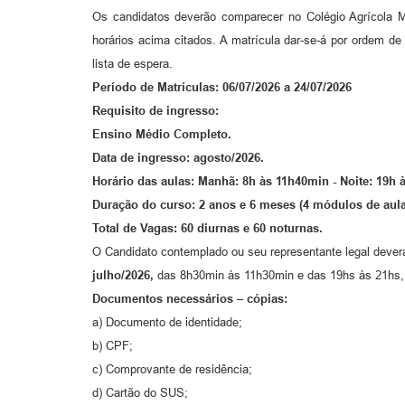
Os candidatos deverão comparecer no Colégio Agrícola Mu
horários acima citados. A matrícula dar-se-á por ordem d
lista de espera.
Período de Matrículas: 06/07/2026 a 24/07/2026
Requisito de ingresso:
Ensino Médio Completo.
Data de ingresso: agosto/2026.
Horário das aulas: Manhã: 8h às 11h40min - Noite: 19h 
Duração do curso: 2 anos e 6 meses (4 módulos de aulas
Total de Vagas: 60 diurnas e 60 noturnas.
O Candidato contemplado ou seu representante legal deverá
julho/2026,
das 8h30min às 11h30min e das 19hs às 21hs,
Documentos necessários – cópias:
a) Documento de identidade;
b) CPF;
c) Comprovante de residência;
d) Cartão do SUS;