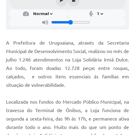
Contratos
Obras
Notícias
Galeria de Vídeos
A Prefeitura de Uruguaiana, através da Secretaria
Municipal de Desenvolvimento Social, realizou no mês de
Contas Públicas
julho 1.246 atendimentos na Loja Solidária Irmã Dulce.
Links
Ao todo, foram doadas 12.728 peças entre roupas,
Telefones Úteis
calçados, e outros itens essenciais às famílias em
situação de vulnerabilidade.
Termos de Uso & Política de Privacidade
Localizada nos fundos do Mercado Público Municipal, na
travessa do Terminal de Ônibus, a Loja funciona de
segunda a sexta-feira, das 9h às 17h, e permanece ativa
durante todo o ano. Muito mais do que um ponto de