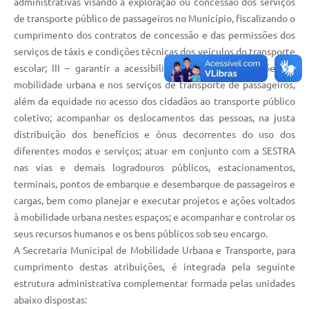
administrativas visando à exploração ou concessão dos serviços
Contratos
de transporte público de passageiros no Município, fiscalizando o
cumprimento dos contratos de concessão e das permissões dos
Obras
serviços de táxis e condições técnicas dos veículos do transporte
Notícias
escolar; III – garantir a acessibilidade universal nas ações de
mobilidade urbana e nos serviços de transporte de passageiros,
Galeria de Vídeos
além da equidade no acesso dos cidadãos ao transporte público
Contas Públicas
coletivo; acompanhar os deslocamentos das pessoas, na justa
distribuição dos benefícios e ônus decorrentes do uso dos
Links
diferentes modos e serviços; atuar em conjunto com a SESTRA
nas vias e demais logradouros públicos, estacionamentos,
Telefones Úteis
terminais, pontos de embarque e desembarque de passageiros e
Termos de Uso & Política de Privacidade
cargas, bem como planejar e executar projetos e ações voltados
à mobilidade urbana nestes espaços; e acompanhar e controlar os
seus recursos humanos e os bens públicos sob seu encargo.
A Secretaria Municipal de Mobilidade Urbana e Transporte, para
cumprimento destas atribuições, é integrada pela seguinte
estrutura administrativa complementar formada pelas unidades
abaixo dispostas: