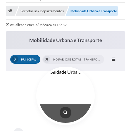
Saneamento
Secretarias / Departamentos
Mobilidade Urbana e Transporte
Ouvidorias
Atualizado em: 05/05/2026 às 13h32
Carta de Serviços
Secretarias/Centrais
Mobilidade Urbana e Transporte
Transparência
PRINCIPAL
HORÁRIOS E ROTAS - TRANSPORTE PÚBLICO...
COVID-19
Prefeito Municipal
Vice-Prefeito Municipal
Requerimento geral
Sala do Empreendedor
Conselhos Municipais
Arquivo Histórico