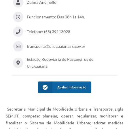
Zulma Ancinello
Solicitação Obras
Funcionamento: Das 08h às 14h.
Cidadão Online: IPTU - alvará
Telefone: (55) 39113028
Nota Fiscal Eletrônica
ITBI Online
transporte@uruguaiana.rs.gov.br
Tramitação de Processos
Estação Rodoviária de Passageiros de
Colégio Agrícola Municipal
Uruguaiana
SIM - Serviço de Inspeção Municipal
Avaliar Informação
Vigilância Sanitária
Vigilância Ambiental em Saúde
Secretaria Municipal de Mobilidade Urbana e Transporte, sigla
COPIR - Coordenadoria de Promoção de Igualdade Racial
SEMUT, compete: planejar, operar, regularizar, monitorar e
Galeria de Fotos
fiscalizar o Sistema de Mobilidade Urbana; adotar medidas